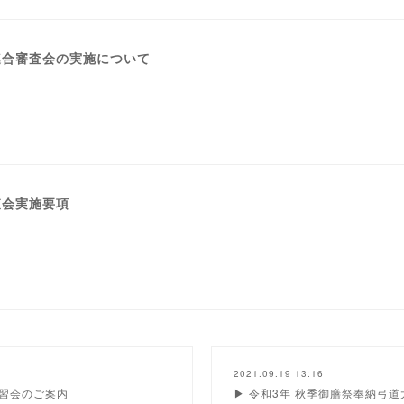
道連合審査会の実施について
査会実施要項
2021.09.19 13:16
習会のご案内
▶ 令和3年 秋季御膳祭奉納弓