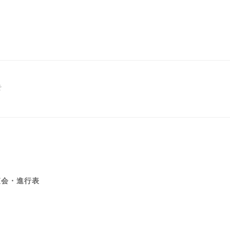
そ
査会・進行表