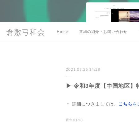
倉敷弓和会
Home
道場の紹介・お問い合わせ
2021.09.25 14:28
▶ 令和3年度【中国地区
＊ 詳細につきましては、
こちら
を
審査会
(
70
)