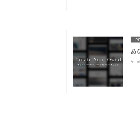
P
あ
Am