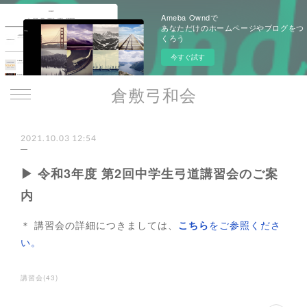
Ameba Owndで
あなただけのホームページやブログをつ
くろう
今すぐ試す
倉敷弓和会
2021.10.03 12:54
▶ 令和3年度 第2回中学生弓道講習会のご案
内
＊ 講習会の詳細につきましては、
こちら
をご参照くださ
い。
講習会
(
43
)