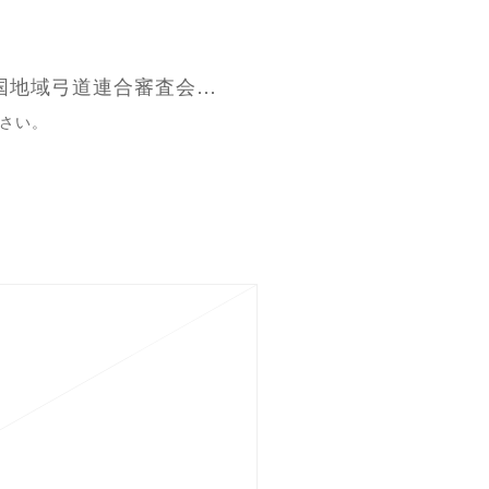
▶ 令和5年度 第4回中国地域弓道連合審査会・進行表
さい。