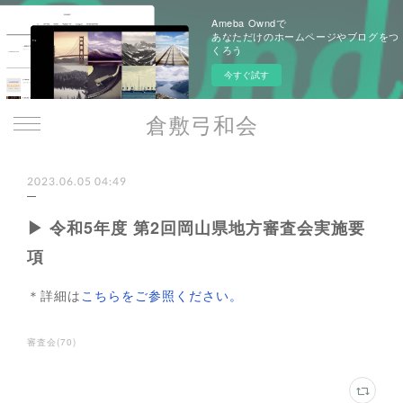
Ameba Owndで
あなただけのホームページやブログをつ
くろう
今すぐ試す
倉敷弓和会
2023.06.05 04:49
▶ 令和5年度 第2回岡山県地方審査会実施要
項
＊詳細は
こちらをご参照ください。
審査会
(
70
)