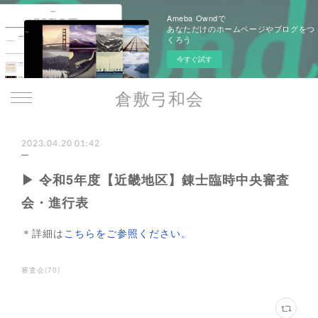
Ameba Owndで
あなただけのホームページやブログをつ
くろう
今すぐ試す
倉敷弓和会
2023.04.20 01:42
▶ 令和5年度【近畿地区】錬士臨時中央審査
会・進行表
＊詳細は
こちらをご参照ください。
審査会
(
70
)