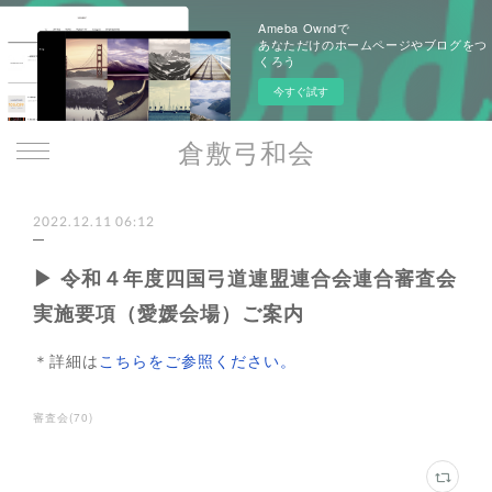
Ameba Owndで
あなただけのホームページやブログをつ
くろう
今すぐ試す
倉敷弓和会
2022.12.11 06:12
▶ 令和４年度四国弓道連盟連合会連合審査会
実施要項（愛媛会場）ご案内
＊詳細は
こちらをご参照ください。
審査会
(
70
)