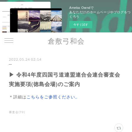
Ameba Owndで
あなただけのホームページやブログをつ
くろう
今すぐ試す
倉敷弓和会
2022.05.24 02:14
▶ 令和4年度四国弓道連盟連合会連合審査会
実施要項(徳島会場)のご案内
＊詳細は
こちらをご参照ください。
審査会
(
70
)