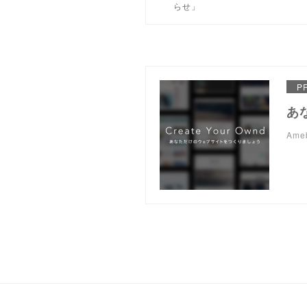
らせ」
P
あ
Am