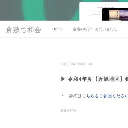
倉敷弓和会
Home
道場の紹介・お問い合わせ
2022.04.08 03:48
▶ 令和4年度【近畿地区
＊ 詳細は
こちらをご参照くださ
審査会
(
70
)