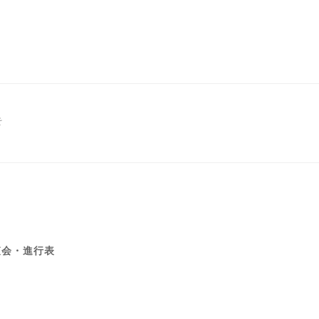
そ
査会・進行表