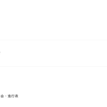
そ
査会・進行表