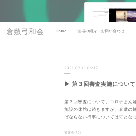
倉敷弓和会
Home
道場の紹介・お問い合わせ
2021.09.11 06:17
▶︎ 第３回審査実施について
第３回審査について、コロナまん
施設の休館は続きますが、倉敷の
ばならない行事については可となっ
審査会
(
70
)