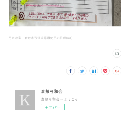
弓道教室・倉敷市弓道場専用使用の日程
(
53
)
倉敷弓和会
倉敷弓和会へようこそ
フォロー