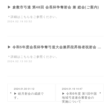
▶ 倉敷市弓連 第48回 会長杯争奪射会 兼 総会(ご案内)
＊詳細はこちらをご参照ください。
2024.02.19 03:52
▶ 令和5年度会長杯争奪弓道大会兼昇段昇格者祝射会 及び優秀団体・優秀選手表彰式のご案内
＊詳細はこちらをご参照ください。
2024.02.13 00:32
2024.01.30 01:12
2024.01.19 14:47
▶ 睦月射会の成績で
▶ 令和6年度 第1回中国
す。
地域弓道連合審査会の
実施について