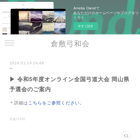
Ameba Owndで
あなただけのホームページやブログをつ
くろう
今すぐ試す
倉敷弓和会
2024.01.19 14:48
▶ 令和5年度オンライン全国弓道大会 岡山県
予選会のご案内
＊詳細は
こちらをご参照ください。
大会
(
103
)