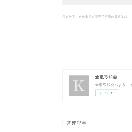
弓道教室・倉敷市弓道場専用使用の日程
(
53
)
倉敷弓和会
倉敷弓和会へようこ
フォロー
関連記事