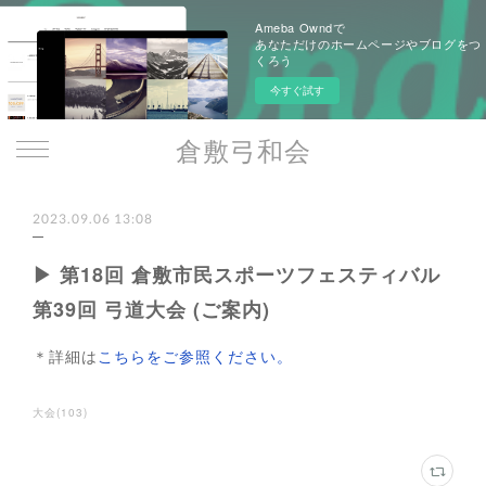
Ameba Owndで
あなただけのホームページやブログをつ
くろう
今すぐ試す
倉敷弓和会
2023.09.06 13:08
▶ 第18回 倉敷市民スポーツフェスティバル
第39回 弓道大会 (ご案内)
＊詳細は
こちらをご参照ください。
大会
(
103
)