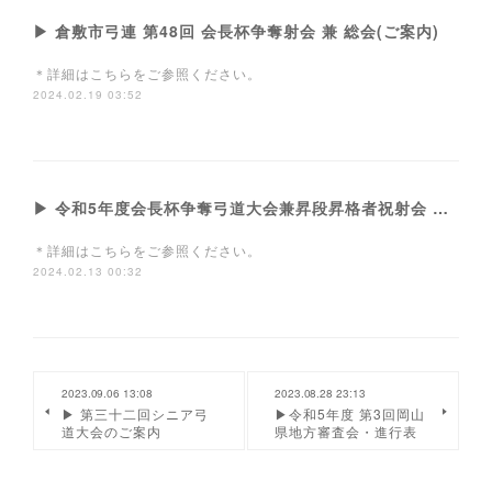
▶ 倉敷市弓連 第48回 会長杯争奪射会 兼 総会(ご案内)
＊詳細はこちらをご参照ください。
2024.02.19 03:52
▶ 令和5年度会長杯争奪弓道大会兼昇段昇格者祝射会 及び優秀団体・優秀選手表彰式のご案内
＊詳細はこちらをご参照ください。
2024.02.13 00:32
2023.09.06 13:08
2023.08.28 23:13
▶ 第三十二回シニア弓
▶令和5年度 第3回岡山
道大会のご案内
県地方審査会・進行表