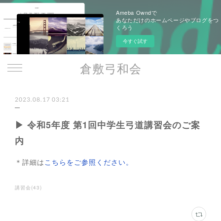
Ameba Owndで
あなただけのホームページやブログをつ
くろう
今すぐ試す
倉敷弓和会
2023.08.17 03:21
▶ 令和5年度 第1回中学生弓道講習会のご案
内
＊詳細は
こちらをご参照ください。
講習会
(
43
)