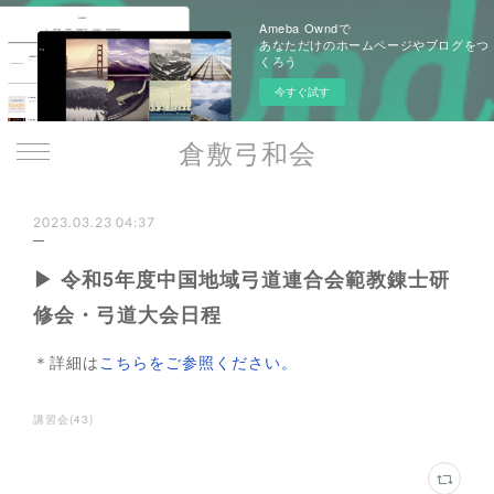
Ameba Owndで
あなただけのホームページやブログをつ
くろう
今すぐ試す
倉敷弓和会
2023.03.23 04:37
▶ 令和5年度中国地域弓道連合会範教錬士研
修会・弓道大会日程
＊詳細は
こちらをご参照ください。
講習会
(
43
)