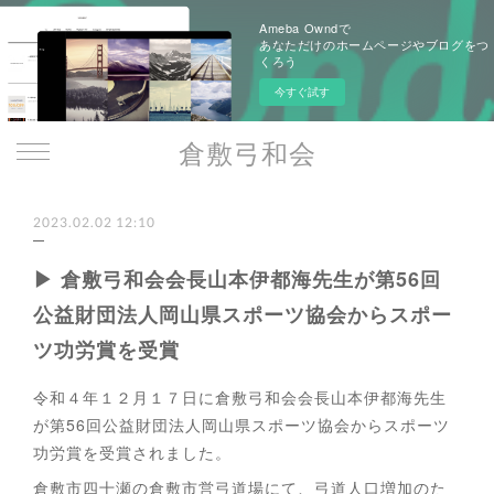
Ameba Owndで
あなただけのホームページやブログをつ
くろう
今すぐ試す
倉敷弓和会
2023.02.02 12:10
▶︎ 倉敷弓和会会長山本伊都海先生が第56回
公益財団法人岡山県スポーツ協会からスポー
ツ功労賞を受賞
令和４年１２月１７日に倉敷弓和会会長山本伊都海先生
が第56回公益財団法人岡山県スポーツ協会からスポーツ
功労賞を受賞されました。
倉敷市四十瀬の倉敷市営弓道場にて、弓道人口増加のた