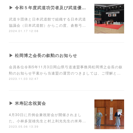
▶︎ 令和５年度武道功労者及び武道優良団体表彰式
武道９団体と日本武道館で組織する日本武道
協議会（日本武道館）からこの度、倉敷弓…
2024.01.17 12:08
▶ 松岡博之会長の叙勲のお知らせ
会員各位令和5年11月3日岡山県弓道連盟事務局松岡博之会長の叙
勲のお知らせ平素から当連盟の運営のつきましては、ご理解と…
2023.11.03 02:47
▶ 米寿記念祝賀会
4月30日に月例会兼祝射会が開催されまし
た。小林多賀雄先生と村上利光先生の米寿…
2023.05.06 13:39