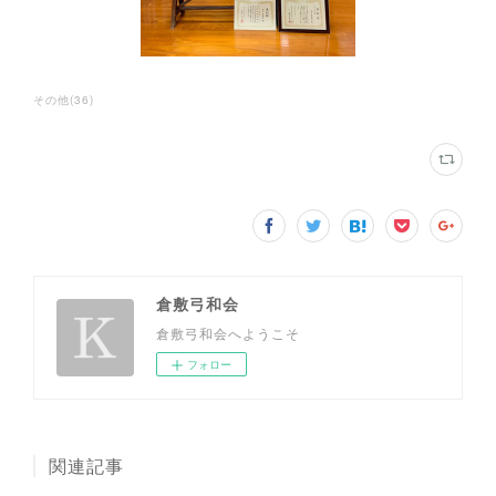
その他
(
36
)
倉敷弓和会
倉敷弓和会へようこそ
フォロー
関連記事