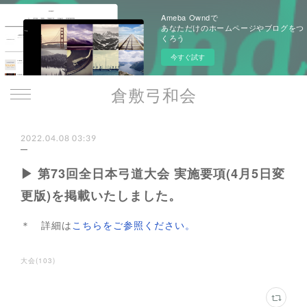
Ameba Owndで
あなただけのホームページやブログをつ
くろう
今すぐ試す
倉敷弓和会
2022.04.08 03:39
▶ 第73回全日本弓道大会 実施要項(4月5日変
更版)を掲載いたしました。
＊ 詳細は
こちらをご参照ください。
大会
(
103
)