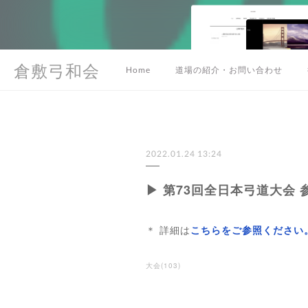
倉敷弓和会
Home
道場の紹介・お問い合わせ
2022.01.24 13:24
▶︎ 第73回全日本弓道大
＊ 詳細は
こちらをご参照ください
大会
(
103
)