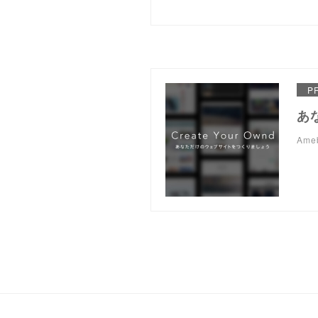
P
あ
Am