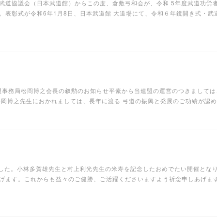
武道協議会（日本武道館）からこの度、倉敷弓和会が、令和 5年度武道功労
。表彰式が令和6年1月8日、日本武道館 大道場にて、令和６年鏡開き式・武
盟事務局松岡博之会長の叙勲のお知らせ平素から当連盟の運営のつきましては、
 松岡博之先生におかれましては、長年に渡る 弓道の振興と発展のご功績が
ました。小林多賀雄先生と村上利光先生の米寿を記念したおめでたい開催とな
げます。これからも益々のご健勝、ご活躍くださいますよう祈念申しあげま