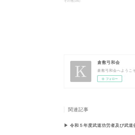
その他
(
36
)
倉敷弓和会
倉敷弓和会へようこ
フォロー
関連記事
▶︎ 令和５年度武道功労者及び武