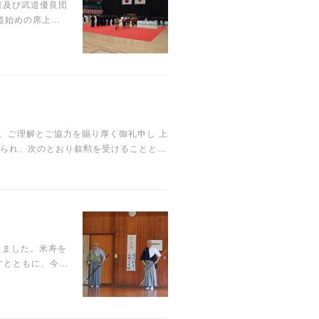
者及び武道優良団
道始めの席上…
ご理解とご協力を賜り厚く御礼申し 上
認められ、次のとおり叙勲を受けることと…
りました。米寿を
すとともに、今…