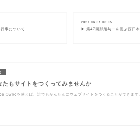
2021.06.01 06:05
盟行事について
▶ 第47回那須与一を偲ぶ西日
R
なたもサイトをつくってみませんか
eba Owndを使えば、誰でもかんたんにウェブサイトをつくることができます